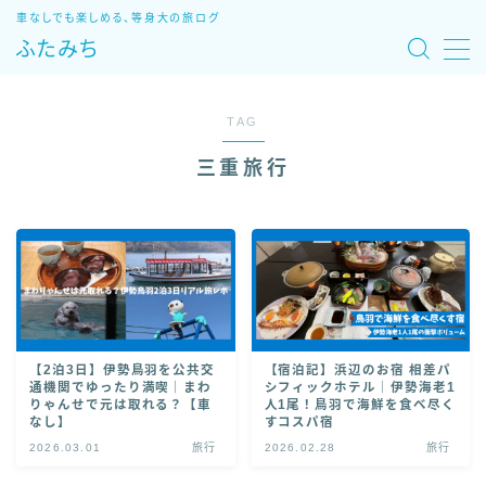
車なしでも楽しめる、等身大の旅ログ
ふたみち
MENU
TAG
旅行
三重旅行
国内旅行
海外旅行
キャリア
資格取得
ブログ運営
【2泊3日】伊勢鳥羽を公共交
【宿泊記】浜辺のお宿 相差パ
通機関でゆったり満喫｜まわ
シフィックホテル｜伊勢海老1
りゃんせで元は取れる？【車
人1尾！鳥羽で海鮮を食べ尽く
なし】
すコスパ宿
暮らし
2026.03.01
旅行
2026.02.28
旅行